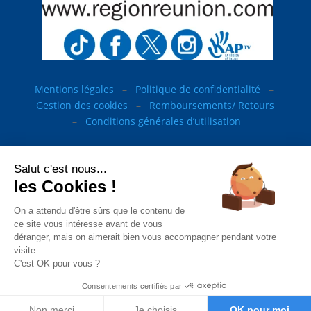
Mentions légales
–
Politique de confidentialité
–
Gestion des cookies
–
Remboursements/ Retours
–
Conditions générales d’utilisation
Salut c'est nous...
les Cookies !
“Ce site a été financé à l’aide du FEDER (REACT-UE) dans
le cadre de la réponse de l’Union européenne à la
On a attendu d'être sûrs que le contenu de
pandémie COVID-19. L’Europe s’engage à La Réunion”
ce site vous intéresse avant de vous
déranger, mais on aimerait bien vous accompagner pendant votre
Téléchargez nos conditions générales de vente
visite...
Téléchargez la déclaration d’activité
C'est OK pour vous ?
Consentements certifiés par
Non merci
Je choisis
OK pour moi