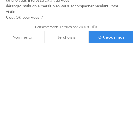
ce site vous intéresse avant de vous
déranger, mais on aimerait bien vous accompagner pendant votre
visite...
C'est OK pour vous ?
Consentements certifiés par
Non merci
Je choisis
OK pour moi
Axeptio consent
Plateforme de Gestion du Consentement : Personnalisez vos O
Notre plateforme vous permet d'adapter et de gérer vos paramètr