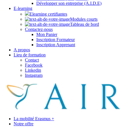
Développer son entreprise (A.I.D.E)
E-learning
Elearning certifiantes
Modules courts
Tableau de bord
Contactez-nous
Mon Panier
Inscription Formateur
Inscription Apprenant
A propos
Lieu de formation
Contact
Facebook
Linkedin
Instagram
La mobilité Erasmus +
Notre offre