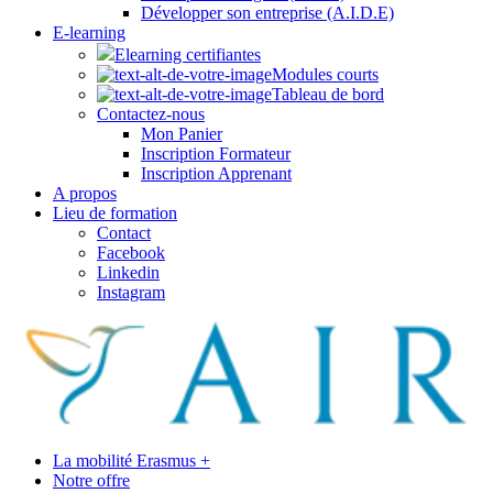
Développer son entreprise (A.I.D.E)
E-learning
Elearning certifiantes
Modules courts
Tableau de bord
Contactez-nous
Mon Panier
Inscription Formateur
Inscription Apprenant
A propos
Lieu de formation
Contact
Facebook
Linkedin
Instagram
La mobilité Erasmus +
Notre offre