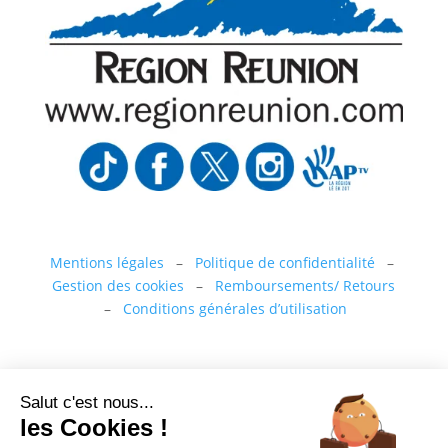
Mentions légales
–
Politique de confidentialité
–
Gestion des cookies
–
Remboursements/ Retours
–
Conditions générales d’utilisation
“Ce site a été financé à l’aide du FEDER (REACT-UE)
Salut c'est nous...
dans le cadre de la réponse de l’Union européenne à
les Cookies !
la pandémie COVID-19. L’Europe s’engage à La