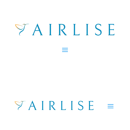
Salut, bon retour !
Me garder connecté
Mot de passe oublié ?
Se connecter
Vous n’avez pas de compte ?
S’inscrire maintenant