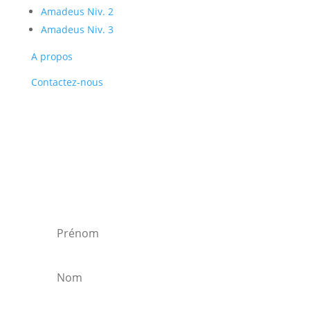
Amadeus Niv. 2
Amadeus Niv. 3
A propos
Contactez-nous
Recevez la newsletter
et soyez ainsi alerté des nouvelles
formations, offres d'emploi, bons plans, et
réductions.