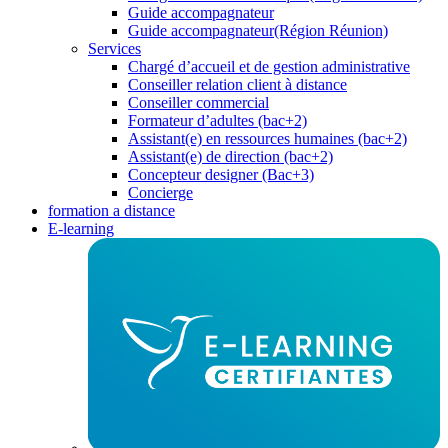
Guide accompagnateur
Guide accompagnateur(Région Réunion)
Services
Chargé d’accueil et de gestion administrative
Conseiller relation client à distance
Conseiller commercial
Formateur d’adultes (bac+2)
Assistant(e) en ressources humaines (bac+2)
Assistant(e) de direction (bac+2)
Concepteur designer (Bac+3)
Concierge
formation a distance
E-learning