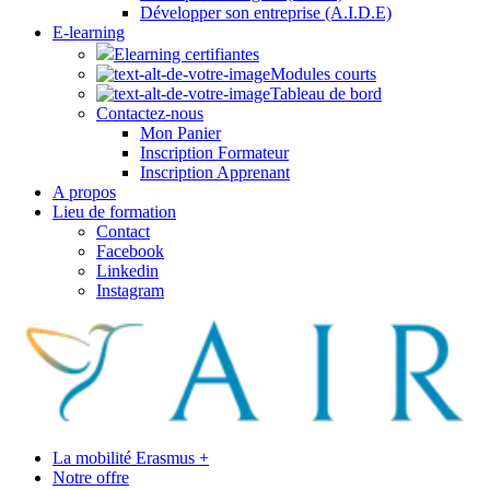
Développer son entreprise (A.I.D.E)
E-learning
Elearning certifiantes
Modules courts
Tableau de bord
Contactez-nous
Mon Panier
Inscription Formateur
Inscription Apprenant
A propos
Lieu de formation
Contact
Facebook
Linkedin
Instagram
La mobilité Erasmus +
Notre offre