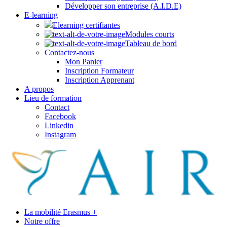
Développer son entreprise (A.I.D.E)
E-learning
Elearning certifiantes
Modules courts
Tableau de bord
Contactez-nous
Mon Panier
Inscription Formateur
Inscription Apprenant
A propos
Lieu de formation
Contact
Facebook
Linkedin
Instagram
La mobilité Erasmus +
Notre offre