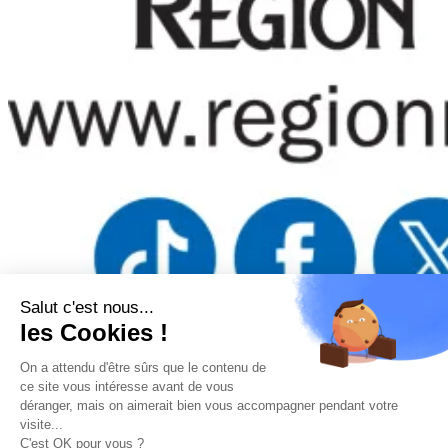
Salut c'est nous...
les Cookies !
Mentions légales
–
Politique de confidentialité
–
Gestion des
cookies
–
Remboursements/ Retours
–
Conditions générales
On a attendu d'être sûrs que le contenu de
d’utilisation
ce site vous intéresse avant de vous
déranger, mais on aimerait bien vous accompagner pendant votre
“Ce site a été financé à l’aide du FEDER (REACT-UE) dans le
visite...
cadre de la réponse de l’Union européenne à la pandémie COVID-
C'est OK pour vous ?