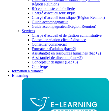
Région Réunion)
Réceptionniste en hôtellerie
Chargé d’accueil touristique
Chargé d’accueil touristique (Région Réunion)
Guide accompagnateur
Guide accompagnateur(Région Réunion)
Services
Chargé d’accueil et de gestion administrative
Conseiller relation client à distance
Conseiller commercial
Formateur d’adultes (bac+2)
Assistant(e) en ressources humaines (bac+2)
Assistant(e) de direction (bac+2)
Concepteur designer (Bac+3)
Concierge
formation a distance
E-learning