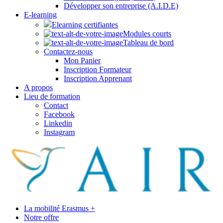
Développer son entreprise (A.I.D.E)
E-learning
Elearning certifiantes
Modules courts
Tableau de bord
Contactez-nous
Mon Panier
Inscription Formateur
Inscription Apprenant
A propos
Lieu de formation
Contact
Facebook
Linkedin
Instagram
La mobilité Erasmus +
Notre offre