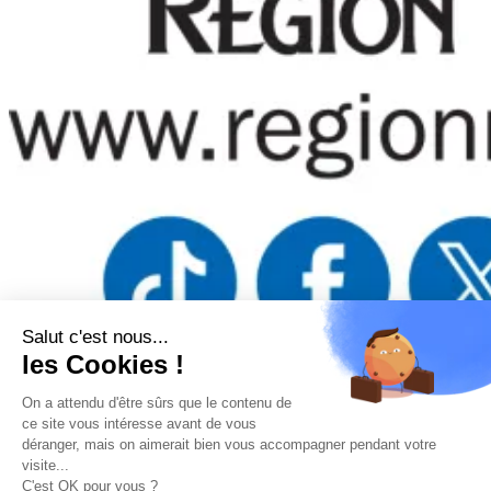
Salut c'est nous...
les Cookies !
Mentions légales
–
Politique de confidentialité
–
Gestion des
cookies
–
Remboursements/ Retours
–
Conditions générales
On a attendu d'être sûrs que le contenu de
d’utilisation
ce site vous intéresse avant de vous
déranger, mais on aimerait bien vous accompagner pendant votre
“Ce site a été financé à l’aide du FEDER (REACT-UE) dans le
visite...
cadre de la réponse de l’Union européenne à la pandémie COVID-
C'est OK pour vous ?