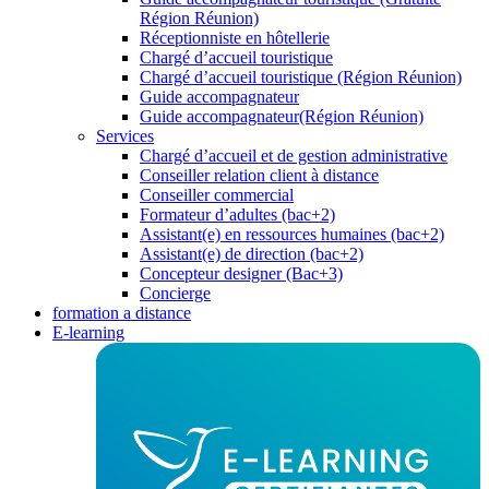
Région Réunion)
Réceptionniste en hôtellerie
Chargé d’accueil touristique
Chargé d’accueil touristique (Région Réunion)
Guide accompagnateur
Guide accompagnateur(Région Réunion)
Services
Chargé d’accueil et de gestion administrative
Conseiller relation client à distance
Conseiller commercial
Formateur d’adultes (bac+2)
Assistant(e) en ressources humaines (bac+2)
Assistant(e) de direction (bac+2)
Concepteur designer (Bac+3)
Concierge
formation a distance
E-learning