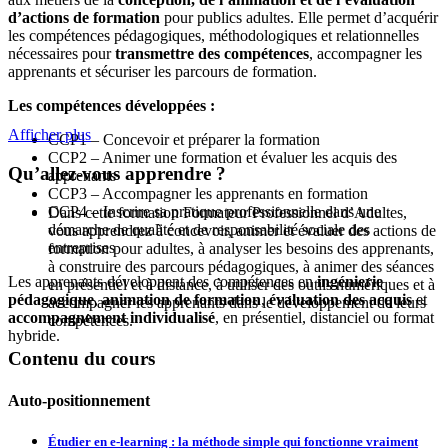
d’actions de formation
pour publics adultes. Elle permet d’acquérir
les compétences pédagogiques, méthodologiques et relationnelles
nécessaires pour
transmettre des compétences
, accompagner les
apprenants et sécuriser les parcours de formation.
Les compétences développées :
Afficher plus
CCP1 – Concevoir et préparer la formation
CCP2 – Animer une formation et évaluer les acquis des
Qu’allez-vous apprendre ?
apprenants
CCP3 – Accompagner les apprenants en formation
CCP4 – Inscrire sa pratique professionnelle dans une
Dans cette formation Formateur Professionnel d’Adultes,
démarche de qualité et de responsabilité sociale des
vous apprendrez à concevoir, animer et évaluer des actions de
entreprises
formation pour adultes, à analyser les besoins des apprenants,
à construire des parcours pédagogiques, à animer des séances
Les apprenants développent des compétences en
ingénierie
en présentiel et à distance, à utiliser des outils numériques et à
pédagogique
,
animation de formation
,
évaluation des acquis
et
accompagner les apprenants dans le développement de leurs
accompagnement individualisé
, en présentiel, distanciel ou format
compétences.
hybride.
Contenu du cours
Auto-positionnement
Étudier en e-learning : la méthode simple qui fonctionne vraiment