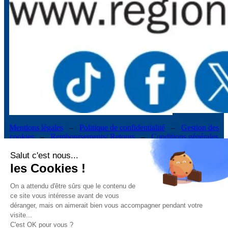
Mentions légales
–
Politique de confidentialité
–
Gestion des
cookies
–
Remboursements/ Retours
–
Conditions générales
d’utilisation
Salut c'est nous...
les Cookies !
“Ce site a été financé à l’aide du FEDER (REACT-UE) dans le cadre de la réponse
On a attendu d'être sûrs que le contenu de
de l’Union européenne à la pandémie COVID-19. L’Europe s’engage à La Réunion”
ce site vous intéresse avant de vous
Téléchargez nos conditions générales de vente
déranger, mais on aimerait bien vous accompagner pendant votre
Téléchargez la déclaration d’activité
visite...
C'est OK pour vous ?