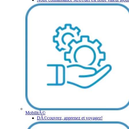
MobilitÃ©
DÃ©couvrez, apprenez et voyagez!