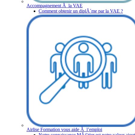
Accompagnement Ã la VAE
Comment obtenir un diplÃ´me par la VAE ?
Airlise Formation vous aide Ã l’emploi
Notre connaissance MÃ©tier est notre valeur ajou