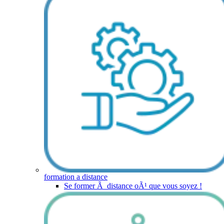
formation a distance
Se former Ã distance oÃ¹ que vous soyez !