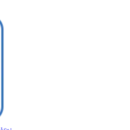
tÃ©e !