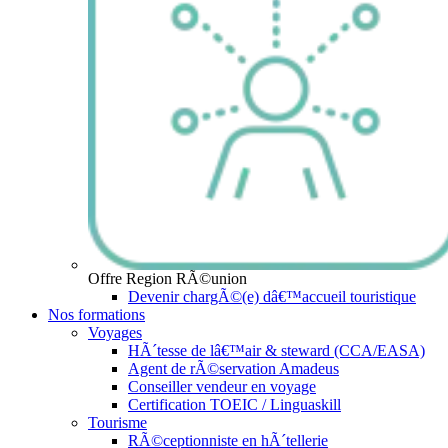
Offre Region RÃ©union
Devenir chargÃ©(e) dâ€™accueil touristique
Nos formations
Voyages
HÃ´tesse de lâ€™air & steward (CCA/EASA)
Agent de rÃ©servation Amadeus
Conseiller vendeur en voyage
Certification TOEIC / Linguaskill
Tourisme
RÃ©ceptionniste en hÃ´tellerie