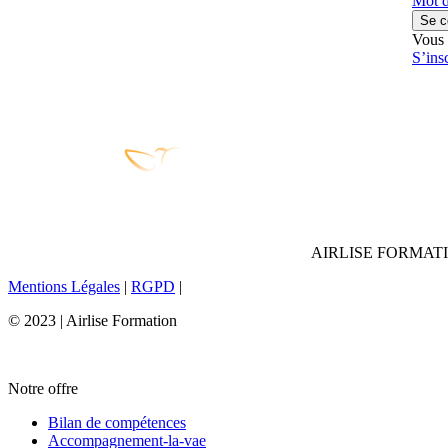
Mot d
Se c
Vous 
S’ins
AIRLISE FORMAT
Mentions Légales
|
RGPD
|
© 2023 | Airlise Formation
Notre offre
Bilan de compétences
Accompagnement-la-vae