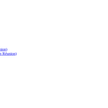
nion)
on Réunion)