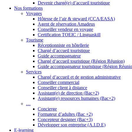
Devenir chargé(e) d’accueil touristique
Nos formations
Voyages
Hôtesse de l’air & steward (CCA/EASA)
Agent de réservation Amadeus
Conseiller vendeur en voyage
Certification TOEIC / Linguaskill
Tourisme
Réceptionniste en hôtellerie
Chargé d’accueil touristique
Guide accompagnateur
Chargé d’accueil touristique (Région Réunion)
Guide accompagnateur touristique (Région Réuni
Services
Chargé d’accueil et de gestion administrative
Conseiller commercial
Conseiller client à distance
Assistant(e) de direction (Bac+2)
Assistant(e) ressources humaines (Bac+2)
…
Concierge
Formateur d’adultes (Bac +2)
Concepteur designer (Bac+3)
Développer son entreprise (A.I.D.E)
E-learning