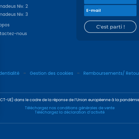
adeus Niv. 2
adeus Niv. 3
ropos
C'est parti !
tactez-nous
dentialité
–
Gestion des cookies
–
Remboursements/ Retou
REACT-UE) dans le cadre de la réponse de l’Union européenne à la pandémi
Téléchargez nos conditions générales de vente
Téléchargez la déclaration d’activité
ns
de confidentialité, en garantissant la conformité avec les réglementat