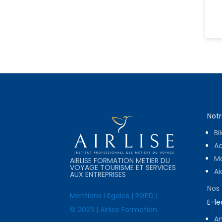
Notr
Bi
A
Mo
AIRLISE FORMATION METIER DU
VOYAGE TOURISME ET SERVICES
Ai
AUX ENTREPRISES
Nos
Mentions Légales
|
RGPD
|
E-le
© 2023 | Airlise Formation
Am