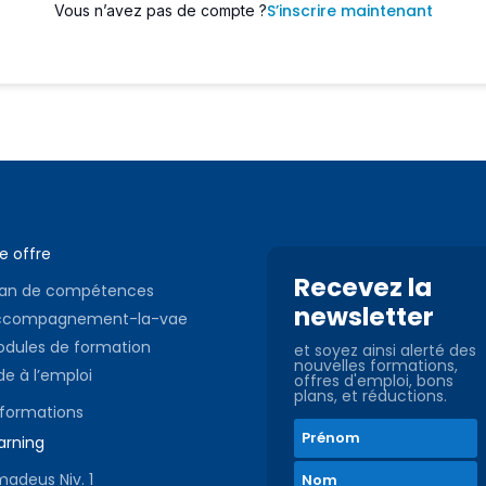
S’inscrire maintenant
Vous n’avez pas de compte ?
e offre
Recevez la
lan de compétences
newsletter
ccompagnement-la-vae
dules de formation
et soyez ainsi alerté des
nouvelles formations,
de à l’emploi
offres d'emploi, bons
plans, et réductions.
 formations
arning
adeus Niv. 1