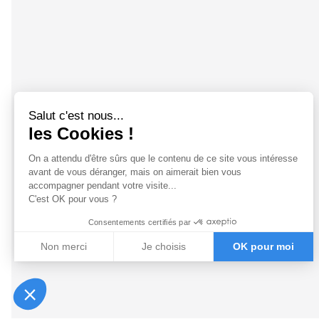
Salut c'est nous...
les Cookies !
On a attendu d'être sûrs que le contenu
de ce site vous intéresse avant de
vous déranger, mais on aimerait bien vous accompagner pendant
votre visite...
C'est OK pour vous ?
Consentements certifiés par
Non merci
Je choisis
OK pour moi
Axeptio consent
Plateforme de Gestion du Consentement : Personnalisez vo
Notre plateforme vous permet d'adapter et de gérer vos param