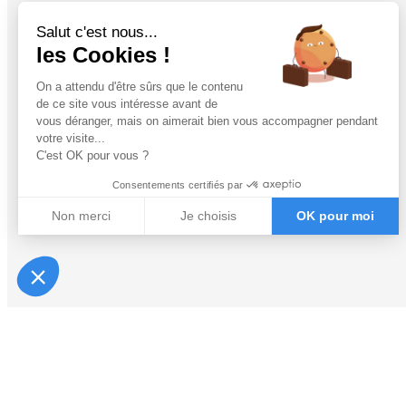
Salut c'est nous...
les Cookies !
On a attendu d'être sûrs que le contenu
de ce site vous intéresse avant de
vous déranger, mais on aimerait bien vous accompagner pendant
votre visite...
C'est OK pour vous ?
Consentements certifiés par
Non merci
Je choisis
OK pour moi
Plateforme de Gestion du Consentement : Personnalisez vos Optio
Axeptio consent
Notre plateforme vous permet d'adapter et de gérer vos paramètres 