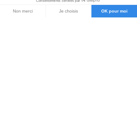
Consentements certifiés par
Non merci
Je choisis
OK pour moi
Axeptio consent
Plateforme de Gestion du Consentement : Personnalisez vos O
Notre plateforme vous permet d'adapter et de gérer vos paramètr