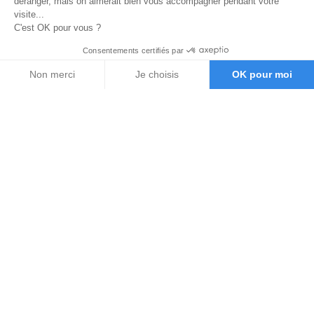
déranger, mais on aimerait bien vous accompagner pendant votre
visite...
C'est OK pour vous ?
Consentements certifiés par
Non merci
Je choisis
OK pour moi
Axeptio consent
Plateforme de Gestion du Consentement : Personnalisez vos O
Notre plateforme vous permet d'adapter et de gérer vos paramètr