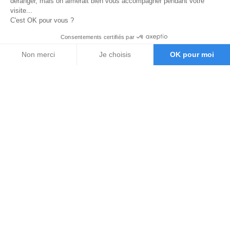
déranger, mais on aimerait bien vous accompagner pendant votre
visite...
C'est OK pour vous ?
Consentements certifiés par
Non merci
Je choisis
OK pour moi
Axeptio consent
Plateforme de Gestion du Consentement : Personnalisez vos O
Notre plateforme vous permet d'adapter et de gérer vos paramètr