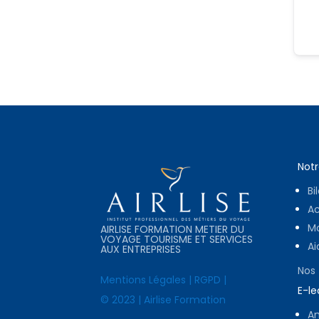
Notr
Bi
A
Mo
AIRLISE FORMATION METIER DU
VOYAGE TOURISME ET SERVICES
Ai
AUX ENTREPRISES
Nos
Mentions Légales
|
RGPD
|
E-le
© 2023 | Airlise Formation
Am