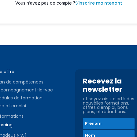
S’inscrire maintenant
Vous n’avez pas de compte ?
e offre
Recevez la
lan de compétences
newsletter
ccompagnement-la-vae
dules de formation
et soyez ainsi alerté des
nouvelles formations,
de à l’emploi
offres d'emploi, bons
plans, et réductions.
 formations
arning
adeus Niv. 1