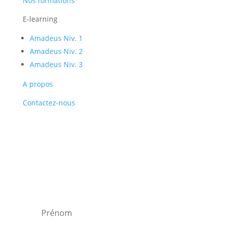
Nos formations
E-learning
Amadeus Niv. 1
Amadeus Niv. 2
Amadeus Niv. 3
A propos
Contactez-nous
Recevez la newsletter
et soyez ainsi alerté des nouvelles
formations, offres d'emploi, bons plans, et
réductions.