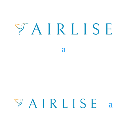
Salut, bon retour !
Me garder connecté
Mot de passe oublié ?
Se connecter
Vous n’avez pas de compte ?
S’inscrire maintenant