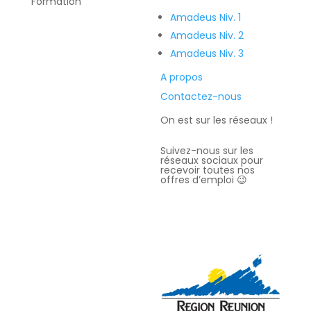
Formation
Amadeus Niv. 1
Amadeus Niv. 2
Amadeus Niv. 3
A propos
Contactez-nous
On est sur les réseaux !
Recevez
Suivez-nous sur les
la
réseaux sociaux pour
recevoir toutes nos
newslette
offres d’emploi 😉
r
et soyez ainsi
alerté des
nouvelles
formations,
offres d'emploi,
bons plans, et
réductions.