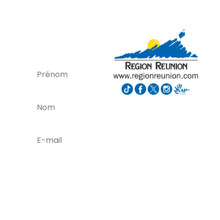
et soyez ainsi
alerté des
nouvelles
formations,
offres d'emploi,
bons plans, et
réductions.
C'est
parti !