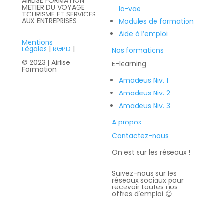
AIRLISE FORMATION
METIER DU VOYAGE
la-vae
TOURISME ET SERVICES
AUX ENTREPRISES
Modules de formation
Aide à l’emploi
Mentions
Légales
|
RGPD
|
Nos formations
© 2023 | Airlise
E-learning
Formation
Amadeus Niv. 1
Amadeus Niv. 2
Amadeus Niv. 3
A propos
Contactez-nous
On est sur les réseaux !
Recevez
Suivez-nous sur les
la
réseaux sociaux pour
recevoir toutes nos
newslette
offres d’emploi 😉
r