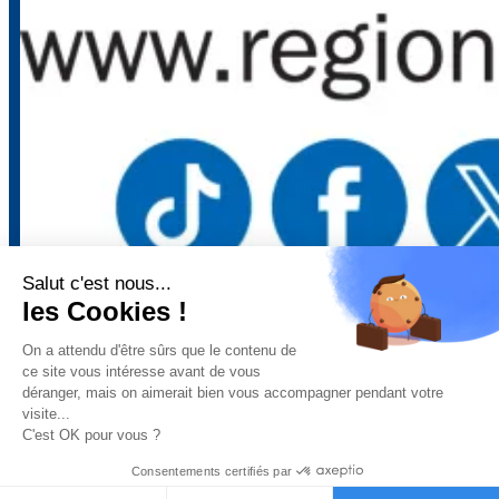
Salut c'est nous...
Mentions légales
–
Politique de confidentialité
–
Gestion des
les Cookies !
cookies
–
Remboursements/ Retours
–
Conditions générales
d’utilisation
On a attendu d'être sûrs que le contenu de
ce site vous intéresse avant de vous
déranger, mais on aimerait bien vous accompagner pendant votre
visite...
“Ce site a été financé à l’aide du FEDER (REACT-UE) dans le cadre de la réponse
C'est OK pour vous ?
de l’Union européenne à la pandémie COVID-19. L’Europe s’engage à La Réunion”
Téléchargez nos conditions générales de vente
Consentements certifiés par
Téléchargez la déclaration d’activité