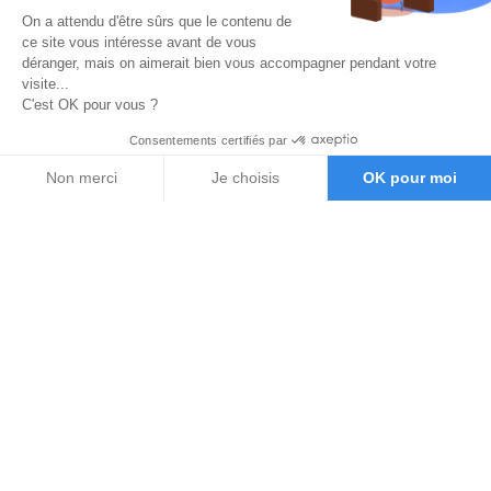
On a attendu d'être sûrs que le contenu de
ce site vous intéresse avant de vous
déranger, mais on aimerait bien vous accompagner pendant votre
visite...
C'est OK pour vous ?
Consentements certifiés par
Non merci
Je choisis
OK pour moi
Axeptio consent
Plateforme de Gestion du Consentement : Personnalisez vos O
Notre plateforme vous permet d'adapter et de gérer vos paramètr