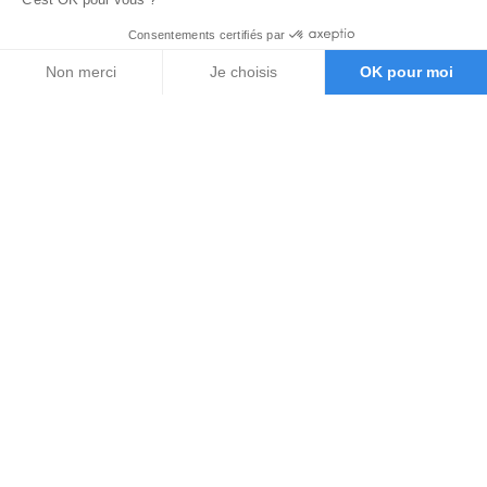
Consentements certifiés par
Non merci
Je choisis
OK pour moi
Axeptio consent
Plateforme de Gestion du Consentement : Personnalisez vos O
Notre plateforme vous permet d'adapter et de gérer vos paramètr