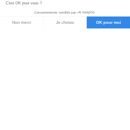
C'est OK pour vous ?
Consentements certifiés par
Non merci
Je choisis
OK pour moi
Axeptio consent
Plateforme de Gestion du Consentement : Personnalisez vos O
Notre plateforme vous permet d'adapter et de gérer vos paramètr