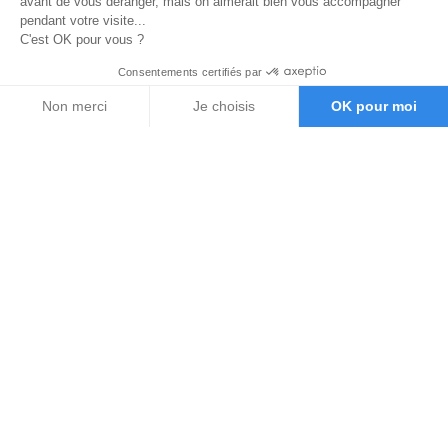
avant de vous déranger, mais on aimerait bien vous accompagner
pendant votre visite...
C'est OK pour vous ?
Consentements certifiés par
Non merci
Je choisis
OK pour moi
Axeptio consent
Plateforme de Gestion du Consentement : Personnalisez vos O
Notre plateforme vous permet d'adapter et de gérer vos paramètr