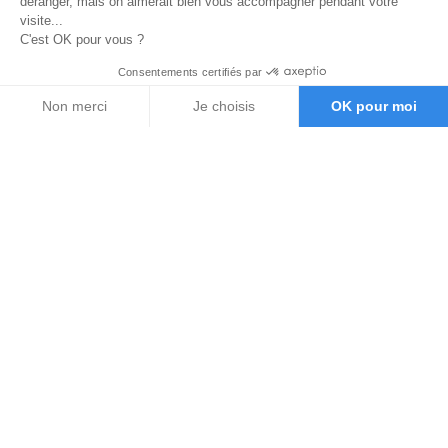
déranger, mais on aimerait bien vous accompagner pendant votre
visite...
C'est OK pour vous ?
Consentements certifiés par
Non merci
Je choisis
OK pour moi
Axeptio consent
Plateforme de Gestion du Consentement : Personnalisez vos O
Notre plateforme vous permet d'adapter et de gérer vos paramètr