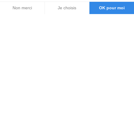
Non merci
Je choisis
OK pour moi
Axeptio consent
Plateforme de Gestion du Consentement : Personnalisez vos O
Notre plateforme vous permet d'adapter et de gérer vos paramètr