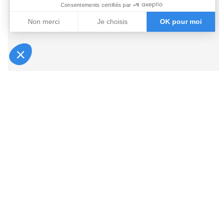
Consentements certifiés par
Non merci
Je choisis
OK pour moi
Axeptio consent
Plateforme de Gestion du Consentement : Personnalisez vo
Notre plateforme vous permet d'adapter et de gérer vos param