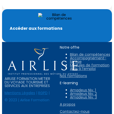
Accéder aux formations
Notre offre
Bilan de compétences
Accompagnement-
la-vae
Modules de formation
Aide à l’emploi
Nos formations
AIRLISE FORMATION METIER
DU VOYAGE TOURISME ET
E-learning
SERVICES AUX ENTREPRISES
Amadeus Niv. 1
Mentions Légales
|
RGPD
|
Amadeus Niv. 2
Amadeus Niv. 3
© 2023 | Airlise Formation
A propos
Contactez-nous