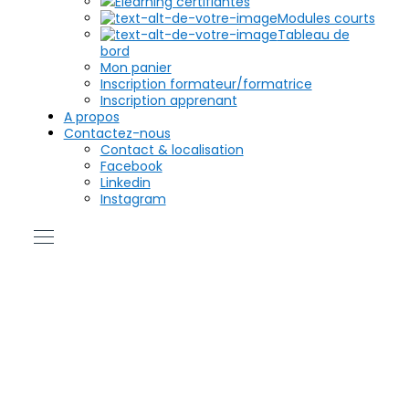
Elearning certifiantes
Modules courts
Tableau de
bord
Mon panier
Inscription formateur/formatrice
Inscription apprenant
A propos
Contactez-nous
Contact & localisation
Facebook
Linkedin
Instagram
Hôtesse de l’air &