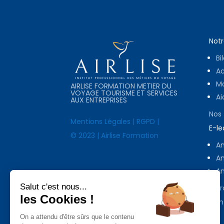
Notr
Bi
A
Mo
AIRLISE FORMATION METIER DU
VOYAGE TOURISME ET SERVICES
Ai
AUX ENTREPRISES
Nos
Mentions Légales
|
RGPD
|
E-le
© 2023 | Airlise Formation
Am
Am
Am
Salut c'est nous...
A p
les Cookies !
Con
On a attendu d'être sûrs que le contenu