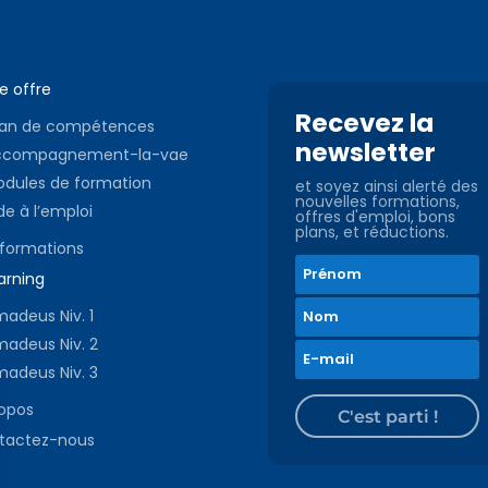
e offre
Recevez la
lan de compétences
newsletter
ccompagnement-la-vae
dules de formation
et soyez ainsi alerté des
nouvelles formations,
de à l’emploi
offres d'emploi, bons
plans, et réductions.
 formations
arning
adeus Niv. 1
adeus Niv. 2
adeus Niv. 3
ropos
C'est parti !
tactez-nous