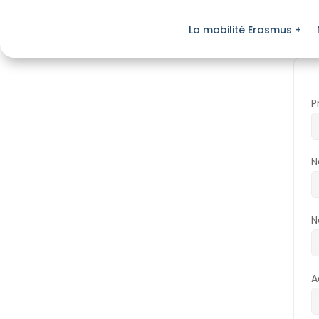
La mobilité Erasmus +
P
N
N
A