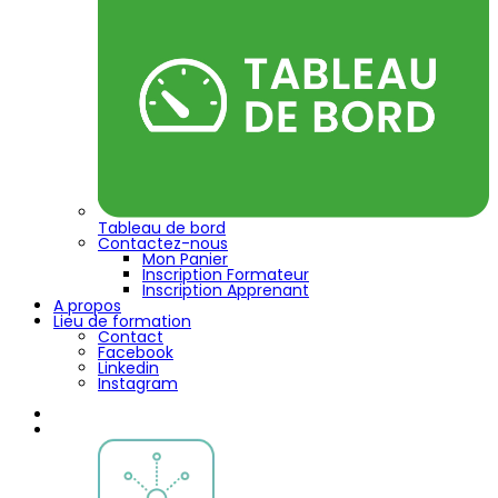
Tableau de bord
Contactez-nous
Mon Panier
Inscription Formateur
Inscription Apprenant
A propos
Lieu de formation
Contact
Facebook
Linkedin
Instagram
La mobilité Erasmus +
Notre offre