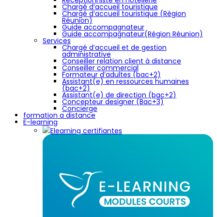
Réceptionniste en hôtellerie
Chargé d’accueil touristique
Chargé d’accueil touristique (Région
Réunion)
Guide accompagnateur
Guide accompagnateur(Région Réunion)
Services
Chargé d’accueil et de gestion
administrative
Conseiller relation client à distance
Conseiller commercial
Formateur d’adultes (bac+2)
Assistant(e) en ressources humaines
(bac+2)
Assistant(e) de direction (bac+2)
Concepteur designer (Bac+3)
Concierge
formation a distance
E-learning
Elearning certifiantes