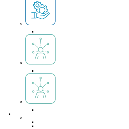
formation a distance
Se former à distance où que vous soyez !
Offre Region Réunion
Devenir Guide accompagnateur touristique
Offre Region Réunion
Devenir chargé(e) d’accueil touristique
Nos formations
Voyages
Hôtesse de l’air & steward (CCA/EASA)
Agent de réservation Amadeus