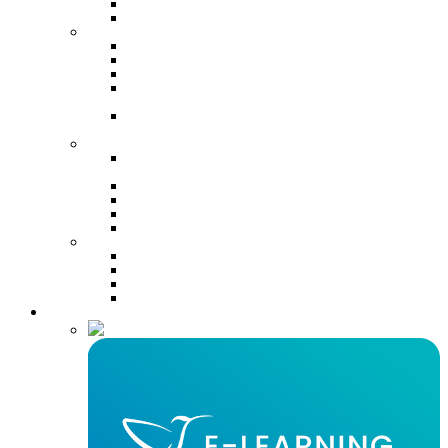
Conseiller vendeur en voyage
Certification TOEIC / Linguaskill
Tourisme
Réceptionniste en hôtellerie
Chargé d’accueil touristique
Guide accompagnateur
Chargé d’accueil touristique (Région
Réunion)
Guide accompagnateur touristique (Région
Réunion)
Services
Chargé d’accueil et de gestion
administrative
Conseiller commercial
Conseiller client à distance
Assistant(e) de direction (Bac+2)
Assistant(e) ressources humaines (Bac+2)
…
Concierge
Formateur d’adultes (Bac +2)
Concepteur designer (Bac+3)
Développer son entreprise (A.I.D.E)
E-learning
Elearning certifiantes