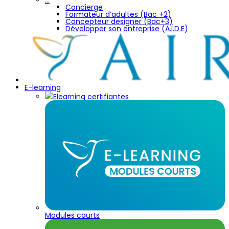
Concierge
Formateur d’adultes (Bac +2)
Concepteur designer (Bac+3)
Développer son entreprise (A.I.D.E)
E-learning
Elearning certifiantes
Modules courts