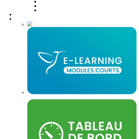
Assistant(e) de direction (bac+2)
Concepteur designer (Bac+3)
Concierge
formation a distance
E-learning
Elearning certifiantes
Modules courts