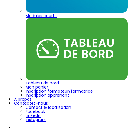
Modules courts
Tableau de bord
Mon panier
Inscription formateur/formatrice
Inscription apprenant
A propos
Contactez-nous
Contact & localisation
Facebook
Linkedin
Instagram
La mobilité Erasmus +