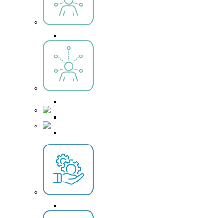
Module Tourisme
Modules de formation
Bilan de compétences
Réalisez votre bilan de compétences
Accompagnement à la VAE
Comment obtenir un diplôme par la VAE ?
Airlise Formation vous aide à l’emploi
Notre connaissance Métier est notre valeur
ajoutée !
Mobilité
Découvrez, apprenez et voyagez!