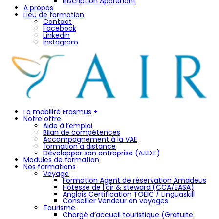
Inscription Apprenant
A propos
Lieu de formation
Contact
Facebook
Linkedin
Instagram
La mobilité Erasmus +
Notre offre
Aide à l’emploi
Bilan de compétences
Accompagnement à la VAE
formation a distance
Développer son entreprise (A.I.D.E)
Modules de formation
Nos formations
Voyage
Formation Agent de réservation Amadeus
Hôtesse de l’air & steward (CCA/EASA)
Anglais Certification TOEIC / Linguaskill
Conseiller Vendeur en voyages
Tourisme
Chargé d’accueil touristique (Gratuite