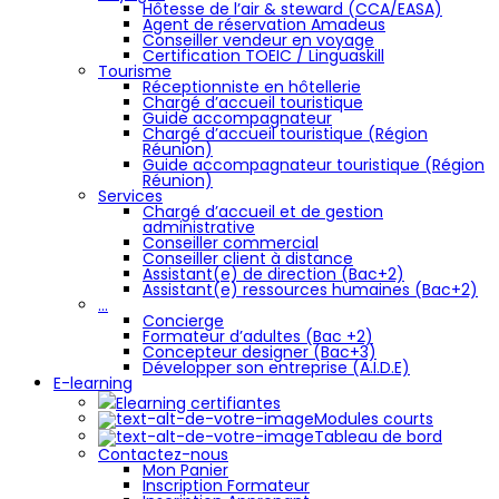
Hôtesse de l’air & steward (CCA/EASA)
Agent de réservation Amadeus
Conseiller vendeur en voyage
Certification TOEIC / Linguaskill
Tourisme
Réceptionniste en hôtellerie
Chargé d’accueil touristique
Guide accompagnateur
Chargé d’accueil touristique (Région
Réunion)
Guide accompagnateur touristique (Région
Réunion)
Services
Chargé d’accueil et de gestion
administrative
Conseiller commercial
Conseiller client à distance
Assistant(e) de direction (Bac+2)
Assistant(e) ressources humaines (Bac+2)
…
Concierge
Formateur d’adultes (Bac +2)
Concepteur designer (Bac+3)
Développer son entreprise (A.I.D.E)
E-learning
Elearning certifiantes
Modules courts
Tableau de bord
Contactez-nous
Mon Panier
Inscription Formateur