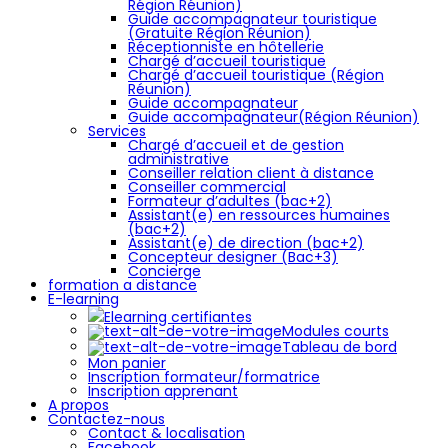
Région Réunion)
Guide accompagnateur touristique
(Gratuite Région Réunion)
Réceptionniste en hôtellerie
Chargé d’accueil touristique
Chargé d’accueil touristique (Région
Réunion)
Guide accompagnateur
Guide accompagnateur(Région Réunion)
Services
Chargé d’accueil et de gestion
administrative
Conseiller relation client à distance
Conseiller commercial
Formateur d’adultes (bac+2)
Assistant(e) en ressources humaines
(bac+2)
Assistant(e) de direction (bac+2)
Concepteur designer (Bac+3)
Concierge
formation a distance
E-learning
Elearning certifiantes
Modules courts
Tableau de bord
Mon panier
Inscription formateur/formatrice
Inscription apprenant
A propos
Contactez-nous
Contact & localisation
Facebook