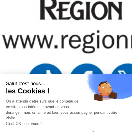
Salut c'est nous...
les Cookies !
On a attendu d'être sûrs que le contenu de
Mentions légales
–
Politique de confidentialité
–
Gestion
ce site vous intéresse avant de vous
des cookies
–
Remboursements/ Retours
–
Conditions
déranger, mais on aimerait bien vous accompagner pendant votre
générales d’utilisation
visite...
“Ce site a été financé à l’aide du FEDER (REACT-UE) dans le
C'est OK pour vous ?
cadre de la réponse de l’Union européenne à la pandémie
COVID-19. L’Europe s’engage à La Réunion”