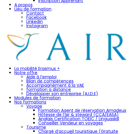
Inscription Apprenant
A propos
Lieu de formation
Contact
Facebook
Linkedin
Instagram
La mobilité Erasmus +
Notre offre
Aide à l’emploi
Bilan de compétences
Accompagnement à la VAE
formation a distance
Développer son entreprise (A.I.D.E)
Modules de formation
Nos formations
Voyage
Formation Agent de réservation Amadeus
Hôtesse de l’air & steward (CCA/EASA)
Anglais Certification TOEIC / Linguaskill
Conseiller Vendeur en voyages
Tourisme
Chargé d’accueil touristique (Gratuite