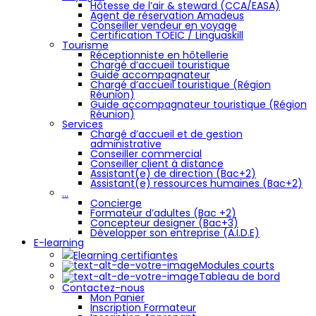
Hôtesse de l’air & steward (CCA/EASA)
Agent de réservation Amadeus
Conseiller vendeur en voyage
Certification TOEIC / Linguaskill
Tourisme
Réceptionniste en hôtellerie
Chargé d’accueil touristique
Guide accompagnateur
Chargé d’accueil touristique (Région
Réunion)
Guide accompagnateur touristique (Région
Réunion)
Services
Chargé d’accueil et de gestion
administrative
Conseiller commercial
Conseiller client à distance
Assistant(e) de direction (Bac+2)
Assistant(e) ressources humaines (Bac+2)
…
Concierge
Formateur d’adultes (Bac +2)
Concepteur designer (Bac+3)
Développer son entreprise (A.I.D.E)
E-learning
Elearning certifiantes
Modules courts
Tableau de bord
Contactez-nous
Mon Panier
Inscription Formateur