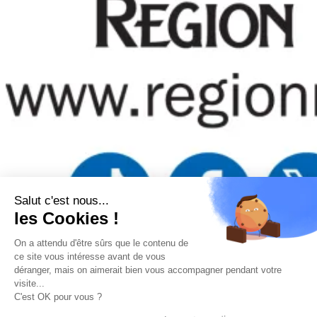
Salut c'est nous...
les Cookies !
On a attendu d'être sûrs que le contenu de
Mentions légales
–
Politique de confidentialité
–
Gestion
ce site vous intéresse avant de vous
des cookies
–
Remboursements/ Retours
–
Conditions
déranger, mais on aimerait bien vous accompagner pendant votre
générales d’utilisation
visite...
“Ce site a été financé à l’aide du FEDER (REACT-UE) dans le
C'est OK pour vous ?
cadre de la réponse de l’Union européenne à la pandémie
COVID-19. L’Europe s’engage à La Réunion”