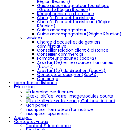
Région Réunion)
Guide accompagnateur touristique
(Gratuite Région Réunion)
Réceptionniste en hôtellerie
Chargé d’accueil touristique
Chargé d’accueil touristique (Région
Réunion)
Guide accompagnateur
Guide accompagnateur(Région Réunion)
Services
Chargé d’accueil et de gestion
administrative
Conseiller relation client à distance
Conseiller commercial
Formateur d’adultes (bac+2)
Assistant(e) en ressources humaines
(bac+2)
Assistant(e) de direction (bac+2)
Concepteur designer (Bac+3)
Concierge
formation a distance
E-learning
Elearning certifiantes
Modules courts
Tableau de bord
Mon panier
Inscription formateur/formatrice
Inscription apprenant
A propos
Contactez-nous
Contact & localisation
Facebook