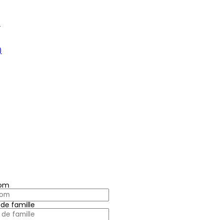
e
)
nom
de famille