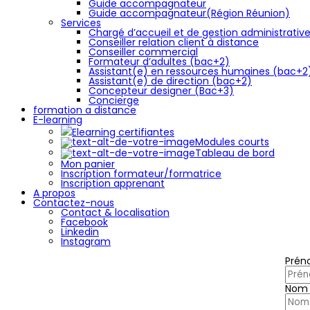
Guide accompagnateur
Guide accompagnateur(Région Réunion)
Services
Chargé d’accueil et de gestion administrativ
Conseiller relation client à distance
Conseiller commercial
Formateur d’adultes (bac+2)
Assistant(e) en ressources humaines (bac+2
Assistant(e) de direction (bac+2)
Concepteur designer (Bac+3)
Concierge
formation a distance
E-learning
Elearning certifiantes
Modules courts
Tableau de bord
Mon panier
Inscription formateur/formatrice
Inscription apprenant
A propos
Contactez-nous
Contact & localisation
Facebook
Linkedin
Instagram
Pré
Nom 