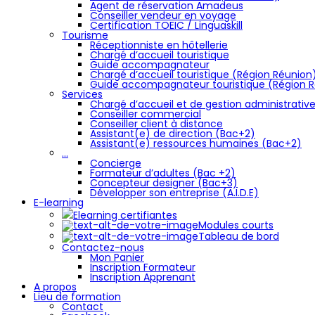
Agent de réservation Amadeus
Conseiller vendeur en voyage
Certification TOEIC / Linguaskill
Tourisme
Réceptionniste en hôtellerie
Chargé d’accueil touristique
Guide accompagnateur
Chargé d’accueil touristique (Région Réunion
Guide accompagnateur touristique (Région 
Services
Chargé d’accueil et de gestion administrativ
Conseiller commercial
Conseiller client à distance
Assistant(e) de direction (Bac+2)
Assistant(e) ressources humaines (Bac+2)
…
Concierge
Formateur d’adultes (Bac +2)
Concepteur designer (Bac+3)
Développer son entreprise (A.I.D.E)
E-learning
Elearning certifiantes
Modules courts
Tableau de bord
Contactez-nous
Mon Panier
Inscription Formateur
Inscription Apprenant
A propos
Lieu de formation
Contact