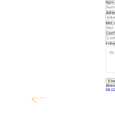
Nom d
Adre
Mot 
Conf
Indiq
S’ins
Alre
Se c