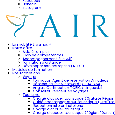
Facebook
Linkedin
Instagram
La mobilité Erasmus +
Notre offre
Aide à l’emploi
Bilan de compétences
Accompagnement à la VAE
formation a distance
Développer son entreprise (A.I.D.E)
Modules de formation
Nos formations
Voyage
Formation Agent de réservation Amadeus
Hôtesse de l’air & steward (CCA/EASA)
Anglais Certification TOEIC / Linguaskill
Conseiller Vendeur en voyages
Tourisme
Chargé d’accueil touristique (Gratuite Régio
Guide accompagnateur touristique (Gratuite
Réceptionniste en hôtellerie
Chargé d’accueil touristique
Chargé d’accueil touristique (Région Réunion