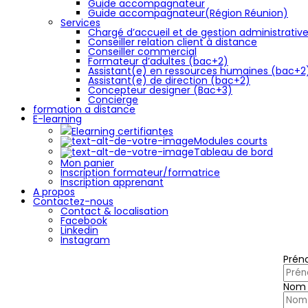
Guide accompagnateur
Guide accompagnateur(Région Réunion)
Services
Chargé d’accueil et de gestion administrativ
Conseiller relation client à distance
Conseiller commercial
Formateur d’adultes (bac+2)
Assistant(e) en ressources humaines (bac+2
Assistant(e) de direction (bac+2)
Concepteur designer (Bac+3)
Concierge
formation a distance
E-learning
Elearning certifiantes
Modules courts
Tableau de bord
Mon panier
Inscription formateur/formatrice
Inscription apprenant
A propos
Contactez-nous
Contact & localisation
Facebook
Linkedin
Instagram
Pré
Nom 