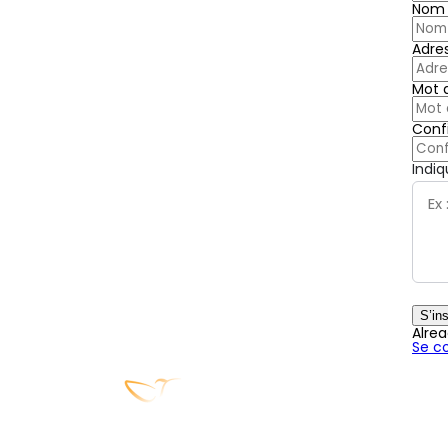
Nom d
Adre
Mot 
Conf
Indiq
S’ins
Alre
Se c