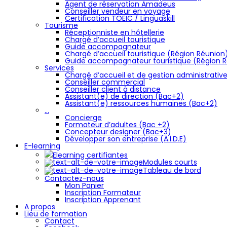
Agent de réservation Amadeus
Conseiller vendeur en voyage
Certification TOEIC / Linguaskill
Tourisme
Réceptionniste en hôtellerie
Chargé d’accueil touristique
Guide accompagnateur
Chargé d’accueil touristique (Région Réunion
Guide accompagnateur touristique (Région 
Services
Chargé d’accueil et de gestion administrativ
Conseiller commercial
Conseiller client à distance
Assistant(e) de direction (Bac+2)
Assistant(e) ressources humaines (Bac+2)
…
Concierge
Formateur d’adultes (Bac +2)
Concepteur designer (Bac+3)
Développer son entreprise (A.I.D.E)
E-learning
Elearning certifiantes
Modules courts
Tableau de bord
Contactez-nous
Mon Panier
Inscription Formateur
Inscription Apprenant
A propos
Lieu de formation
Contact