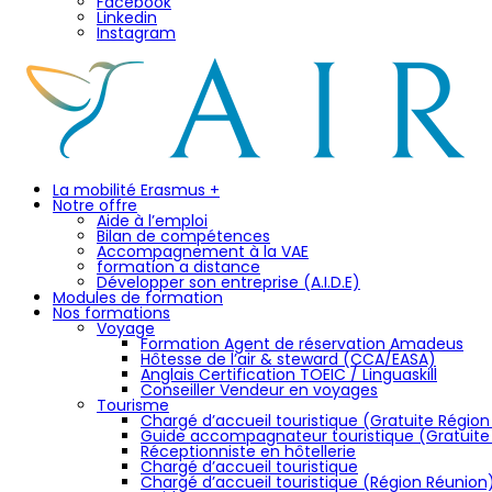
Facebook
Linkedin
Instagram
La mobilité Erasmus +
Notre offre
Aide à l’emploi
Bilan de compétences
Accompagnement à la VAE
formation a distance
Développer son entreprise (A.I.D.E)
Modules de formation
Nos formations
Voyage
Formation Agent de réservation Amadeus
Hôtesse de l’air & steward (CCA/EASA)
Anglais Certification TOEIC / Linguaskill
Conseiller Vendeur en voyages
Tourisme
Chargé d’accueil touristique (Gratuite Régio
Guide accompagnateur touristique (Gratuite
Réceptionniste en hôtellerie
Chargé d’accueil touristique
Chargé d’accueil touristique (Région Réunion