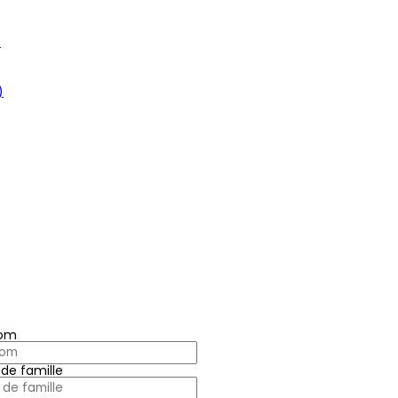
e
)
nom
de famille