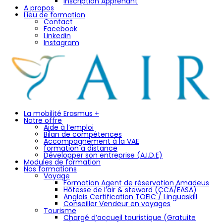
Inscription Apprenant
A propos
Lieu de formation
Contact
Facebook
Linkedin
Instagram
La mobilité Erasmus +
Notre offre
Aide à l’emploi
Bilan de compétences
Accompagnement à la VAE
formation a distance
Développer son entreprise (A.I.D.E)
Modules de formation
Nos formations
Voyage
Formation Agent de réservation Amadeus
Hôtesse de l’air & steward (CCA/EASA)
Anglais Certification TOEIC / Linguaskill
Conseiller Vendeur en voyages
Tourisme
Chargé d’accueil touristique (Gratuite