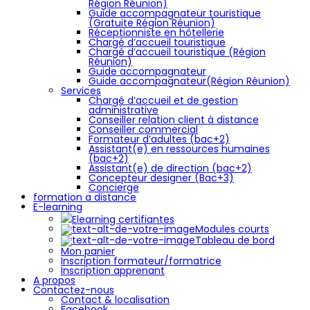
Région Réunion)
Guide accompagnateur touristique
(Gratuite Région Réunion)
Réceptionniste en hôtellerie
Chargé d’accueil touristique
Chargé d’accueil touristique (Région
Réunion)
Guide accompagnateur
Guide accompagnateur(Région Réunion)
Services
Chargé d’accueil et de gestion
administrative
Conseiller relation client à distance
Conseiller commercial
Formateur d’adultes (bac+2)
Assistant(e) en ressources humaines
(bac+2)
Assistant(e) de direction (bac+2)
Concepteur designer (Bac+3)
Concierge
formation a distance
E-learning
Elearning certifiantes
Modules courts
Tableau de bord
Mon panier
Inscription formateur/formatrice
Inscription apprenant
A propos
Contactez-nous
Contact & localisation
Facebook