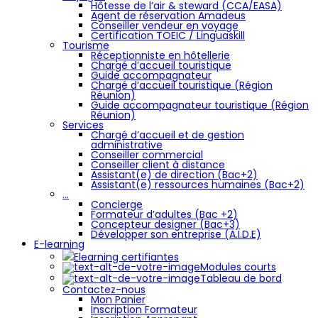
Hôtesse de l’air & steward (CCA/EASA)
Agent de réservation Amadeus
Conseiller vendeur en voyage
Certification TOEIC / Linguaskill
Tourisme
Réceptionniste en hôtellerie
Chargé d’accueil touristique
Guide accompagnateur
Chargé d’accueil touristique (Région
Réunion)
Guide accompagnateur touristique (Région
Réunion)
Services
Chargé d’accueil et de gestion
administrative
Conseiller commercial
Conseiller client à distance
Assistant(e) de direction (Bac+2)
Assistant(e) ressources humaines (Bac+2)
…
Concierge
Formateur d’adultes (Bac +2)
Concepteur designer (Bac+3)
Développer son entreprise (A.I.D.E)
E-learning
Elearning certifiantes
Modules courts
Tableau de bord
Contactez-nous
Mon Panier
Inscription Formateur