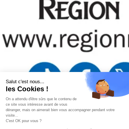
Salut c'est nous...
les Cookies !
On a attendu d'être sûrs que le contenu de
Mentions légales
–
Politique de confidentialité
–
Gestion
ce site vous intéresse avant de vous
des cookies
–
Remboursements/ Retours
–
Conditions
déranger, mais on aimerait bien vous accompagner pendant votre
générales d’utilisation
visite...
“Ce site a été financé à l’aide du FEDER (REACT-UE) dans le
C'est OK pour vous ?
cadre de la réponse de l’Union européenne à la pandémie
COVID-19. L’Europe s’engage à La Réunion”