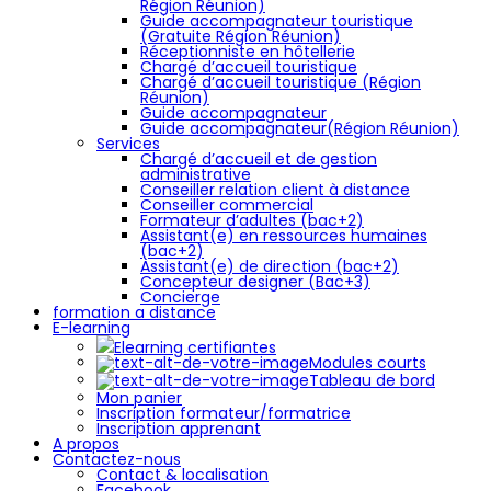
Région Réunion)
Guide accompagnateur touristique
(Gratuite Région Réunion)
Réceptionniste en hôtellerie
Chargé d’accueil touristique
Chargé d’accueil touristique (Région
Réunion)
Guide accompagnateur
Guide accompagnateur(Région Réunion)
Services
Chargé d’accueil et de gestion
administrative
Conseiller relation client à distance
Conseiller commercial
Formateur d’adultes (bac+2)
Assistant(e) en ressources humaines
(bac+2)
Assistant(e) de direction (bac+2)
Concepteur designer (Bac+3)
Concierge
formation a distance
E-learning
Elearning certifiantes
Modules courts
Tableau de bord
Mon panier
Inscription formateur/formatrice
Inscription apprenant
A propos
Contactez-nous
Contact & localisation
Facebook