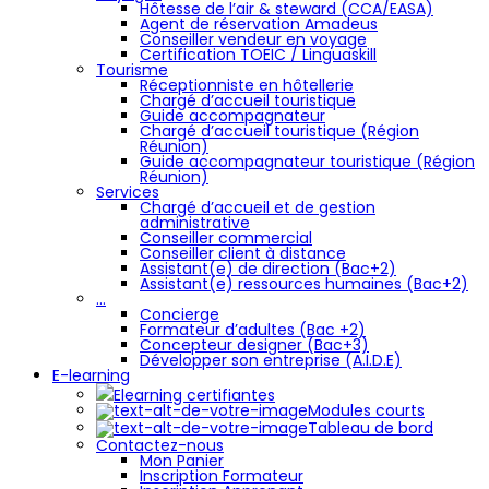
Hôtesse de l’air & steward (CCA/EASA)
Agent de réservation Amadeus
Conseiller vendeur en voyage
Certification TOEIC / Linguaskill
Tourisme
Réceptionniste en hôtellerie
Chargé d’accueil touristique
Guide accompagnateur
Chargé d’accueil touristique (Région
Réunion)
Guide accompagnateur touristique (Région
Réunion)
Services
Chargé d’accueil et de gestion
administrative
Conseiller commercial
Conseiller client à distance
Assistant(e) de direction (Bac+2)
Assistant(e) ressources humaines (Bac+2)
…
Concierge
Formateur d’adultes (Bac +2)
Concepteur designer (Bac+3)
Développer son entreprise (A.I.D.E)
E-learning
Elearning certifiantes
Modules courts
Tableau de bord
Contactez-nous
Mon Panier
Inscription Formateur