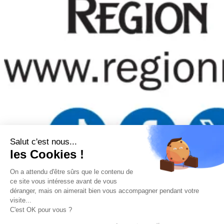
Salut c'est nous...
les Cookies !
On a attendu d'être sûrs que le contenu de
Mentions légales
–
Politique de confidentialité
–
Gestion
ce site vous intéresse avant de vous
des cookies
–
Remboursements/ Retours
–
Conditions
déranger, mais on aimerait bien vous accompagner pendant votre
générales d’utilisation
visite...
“Ce site a été financé à l’aide du FEDER (REACT-UE) dans le
C'est OK pour vous ?
cadre de la réponse de l’Union européenne à la pandémie
COVID-19. L’Europe s’engage à La Réunion”