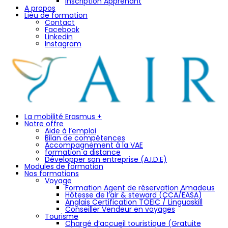
Inscription Apprenant
A propos
Lieu de formation
Contact
Facebook
Linkedin
Instagram
La mobilité Erasmus +
Notre offre
Aide à l’emploi
Bilan de compétences
Accompagnement à la VAE
formation a distance
Développer son entreprise (A.I.D.E)
Modules de formation
Nos formations
Voyage
Formation Agent de réservation Amadeus
Hôtesse de l’air & steward (CCA/EASA)
Anglais Certification TOEIC / Linguaskill
Conseiller Vendeur en voyages
Tourisme
Chargé d’accueil touristique (Gratuite