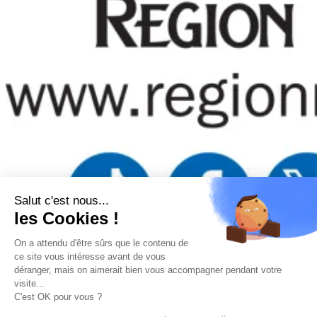
Salut c'est nous...
les Cookies !
On a attendu d'être sûrs que le contenu de
Mentions légales
–
Politique de confidentialité
–
Gestion
ce site vous intéresse avant de vous
des cookies
–
Remboursements/ Retours
–
Conditions
déranger, mais on aimerait bien vous accompagner pendant votre
générales d’utilisation
visite...
“Ce site a été financé à l’aide du FEDER (REACT-UE) dans le
C'est OK pour vous ?
cadre de la réponse de l’Union européenne à la pandémie
COVID-19. L’Europe s’engage à La Réunion”