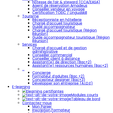
Hôtesse de l’air & steward (CCA/EASA)
Agent de réservation Amadeus
Conseiller vendeur en voyage
Certification TOEIC / Linguaskill
Tourisme
Réceptionniste en hôtellerie
Chargé d’accueil touristique
Guide accompagnateur
Chargé d’accueil touristique (Région
Réunion)
Guide accompagnateur touristique (Région
Réunion)
Services
Chargé d’accueil et de gestion
administrative
Conseiller commercial
Conseiller client à distance
Assistant(e) de direction (Bac+2)
Assistant(e) ressources humaines (Bac+2)
…
Concierge
Formateur d’adultes (Bac +2)
Concepteur designer (Bac+3)
Développer son entreprise (A.I.D.E)
E-learning
Elearning certifiantes
Modules courts
Tableau de bord
Contactez-nous
Mon Panier
Inscription Formateur