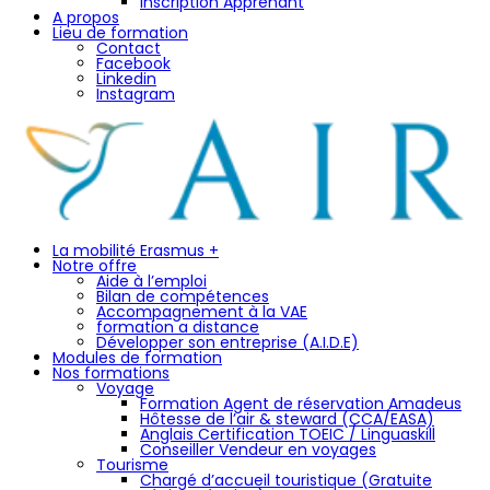
Inscription Apprenant
A propos
Lieu de formation
Contact
Facebook
Linkedin
Instagram
La mobilité Erasmus +
Notre offre
Aide à l’emploi
Bilan de compétences
Accompagnement à la VAE
formation a distance
Développer son entreprise (A.I.D.E)
Modules de formation
Nos formations
Voyage
Formation Agent de réservation Amadeus
Hôtesse de l’air & steward (CCA/EASA)
Anglais Certification TOEIC / Linguaskill
Conseiller Vendeur en voyages
Tourisme
Chargé d’accueil touristique (Gratuite