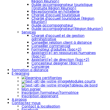
Région Réunion)
Guide accompagnateur touristique
(Gratuite Région Réunion)
Réceptionniste en hôtellerie
Chargé d’accueil touristique
Chargé d’accueil touristique (Région
Réunion)
Guide accompagnateur
Guide accompagnateur(Région Réunion)
Services
Chargé d’accueil et de gestion
administrative
Conseiller relation client à distance
Conseiller commercial
Formateur d’adultes (bac+2)
Assistant(e) en ressources humaines
(bac+2)
Assistant(e) de direction (bac+2)
Concepteur designer (Bac+3)
Concierge
formation a distance
E-learning
Elearning certifiantes
Modules courts
Tableau de bord
Mon panier
Inscription formateur/formatrice
Inscription apprenant
A propos
Contactez-nous
Contact & localisation
Facebook