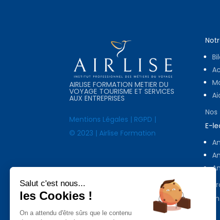
Notr
Bi
A
Mo
AIRLISE FORMATION METIER DU
VOYAGE TOURISME ET SERVICES
Ai
AUX ENTREPRISES
Nos
Mentions Légales
|
RGPD
|
E-le
© 2023 | Airlise Formation
Am
Am
Am
Salut c'est nous...
A p
les Cookies !
Con
On a attendu d'être sûrs que le contenu