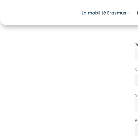
La mobilité Erasmus +
P
N
N
A