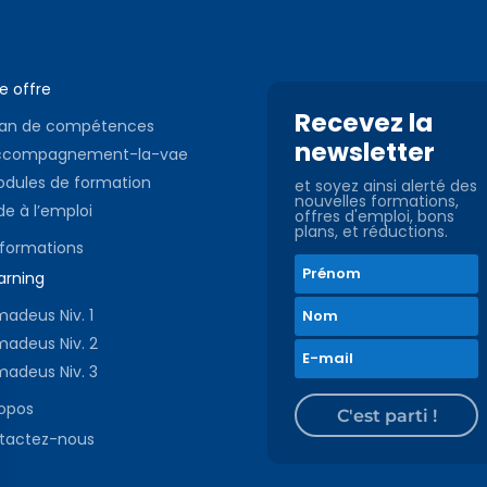
e offre
Recevez la
lan de compétences
newsletter
ccompagnement-la-vae
dules de formation
et soyez ainsi alerté des
nouvelles formations,
de à l’emploi
offres d'emploi, bons
plans, et réductions.
 formations
arning
adeus Niv. 1
adeus Niv. 2
adeus Niv. 3
ropos
C'est parti !
tactez-nous