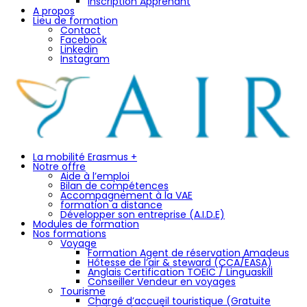
Inscription Apprenant
A propos
Lieu de formation
Contact
Facebook
Linkedin
Instagram
La mobilité Erasmus +
Notre offre
Aide à l’emploi
Bilan de compétences
Accompagnement à la VAE
formation a distance
Développer son entreprise (A.I.D.E)
Modules de formation
Nos formations
Voyage
Formation Agent de réservation Amadeus
Hôtesse de l’air & steward (CCA/EASA)
Anglais Certification TOEIC / Linguaskill
Conseiller Vendeur en voyages
Tourisme
Chargé d’accueil touristique (Gratuite