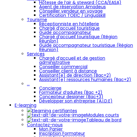
Hôtesse de l’air & steward (CCA/EASA)
Agent de réservation Amadeus
Conseiller vendeur en voyage
Certification TOEIC / Linguaskill
Tourisme
Réceptionniste en hôtellerie
Chargé d’accueil touristique
Guide accompagnateur
Chargé d’accueil touristique (Région
Réunion)
Guide accompagnateur touristique (Région
Réunion)
Services
Chargé d’accueil et de gestion
administrative
Conseiller commercial
Conseiller client à distance
Assistant(e) de direction (Bac+2)
Assistant(e) ressources humaines (Bac+2)
…
Concierge
Formateur d’adultes (Bac +2)
Concepteur designer (Bac+3)
Développer son entreprise (A.I.D.E)
E-learning
Elearning certifiantes
Modules courts
Tableau de bord
Contactez-nous
Mon Panier
Inscription Formateur