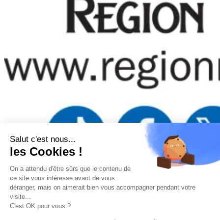
Salut c'est nous...
les Cookies !
On a attendu d'être sûrs que le contenu de
Mentions légales
–
Politique de confidentialité
–
Gestion
ce site vous intéresse avant de vous
des cookies
–
Remboursements/ Retours
–
Conditions
déranger, mais on aimerait bien vous accompagner pendant votre
générales d’utilisation
visite...
“Ce site a été financé à l’aide du FEDER (REACT-UE) dans le
C'est OK pour vous ?
cadre de la réponse de l’Union européenne à la pandémie
COVID-19. L’Europe s’engage à La Réunion”