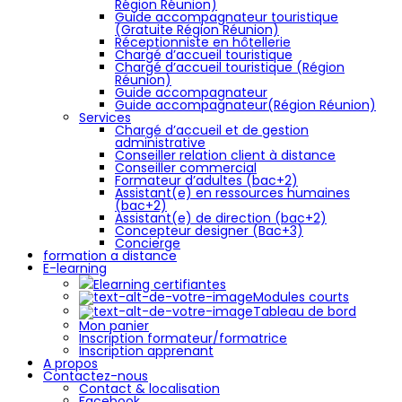
Région Réunion)
Guide accompagnateur touristique
(Gratuite Région Réunion)
Réceptionniste en hôtellerie
Chargé d’accueil touristique
Chargé d’accueil touristique (Région
Réunion)
Guide accompagnateur
Guide accompagnateur(Région Réunion)
Services
Chargé d’accueil et de gestion
administrative
Conseiller relation client à distance
Conseiller commercial
Formateur d’adultes (bac+2)
Assistant(e) en ressources humaines
(bac+2)
Assistant(e) de direction (bac+2)
Concepteur designer (Bac+3)
Concierge
formation a distance
E-learning
Elearning certifiantes
Modules courts
Tableau de bord
Mon panier
Inscription formateur/formatrice
Inscription apprenant
A propos
Contactez-nous
Contact & localisation
Facebook