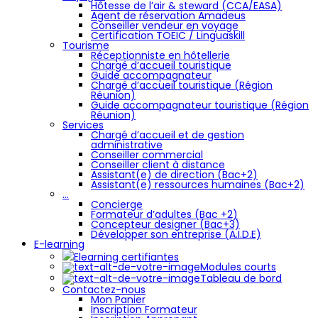
Hôtesse de l’air & steward (CCA/EASA)
Agent de réservation Amadeus
Conseiller vendeur en voyage
Certification TOEIC / Linguaskill
Tourisme
Réceptionniste en hôtellerie
Chargé d’accueil touristique
Guide accompagnateur
Chargé d’accueil touristique (Région
Réunion)
Guide accompagnateur touristique (Région
Réunion)
Services
Chargé d’accueil et de gestion
administrative
Conseiller commercial
Conseiller client à distance
Assistant(e) de direction (Bac+2)
Assistant(e) ressources humaines (Bac+2)
…
Concierge
Formateur d’adultes (Bac +2)
Concepteur designer (Bac+3)
Développer son entreprise (A.I.D.E)
E-learning
Elearning certifiantes
Modules courts
Tableau de bord
Contactez-nous
Mon Panier
Inscription Formateur