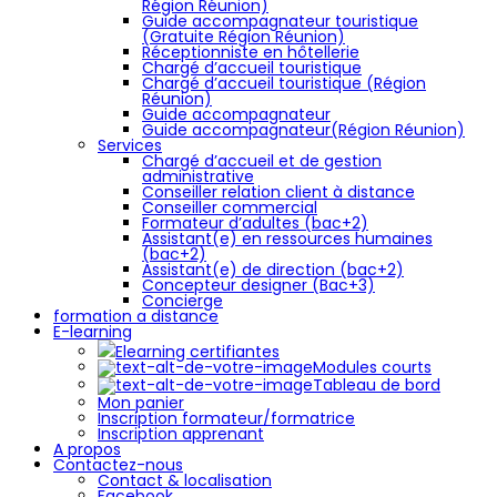
Région Réunion)
Guide accompagnateur touristique
(Gratuite Région Réunion)
Réceptionniste en hôtellerie
Chargé d’accueil touristique
Chargé d’accueil touristique (Région
Réunion)
Guide accompagnateur
Guide accompagnateur(Région Réunion)
Services
Chargé d’accueil et de gestion
administrative
Conseiller relation client à distance
Conseiller commercial
Formateur d’adultes (bac+2)
Assistant(e) en ressources humaines
(bac+2)
Assistant(e) de direction (bac+2)
Concepteur designer (Bac+3)
Concierge
formation a distance
E-learning
Elearning certifiantes
Modules courts
Tableau de bord
Mon panier
Inscription formateur/formatrice
Inscription apprenant
A propos
Contactez-nous
Contact & localisation
Facebook