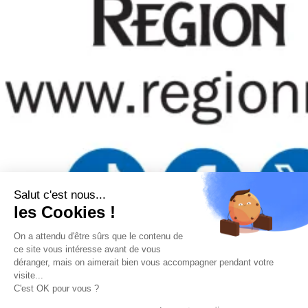
Salut c'est nous...
les Cookies !
On a attendu d'être sûrs que le contenu de
Mentions légales
–
Politique de confidentialité
–
Gestion
ce site vous intéresse avant de vous
des cookies
–
Remboursements/ Retours
–
Conditions
déranger, mais on aimerait bien vous accompagner pendant votre
générales d’utilisation
visite...
“Ce site a été financé à l’aide du FEDER (REACT-UE) dans le
C'est OK pour vous ?
cadre de la réponse de l’Union européenne à la pandémie
COVID-19. L’Europe s’engage à La Réunion”