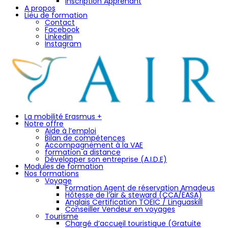
Inscription Apprenant
A propos
Lieu de formation
Contact
Facebook
Linkedin
Instagram
La mobilité Erasmus +
Notre offre
Aide à l’emploi
Bilan de compétences
Accompagnement à la VAE
formation a distance
Développer son entreprise (A.I.D.E)
Modules de formation
Nos formations
Voyage
Formation Agent de réservation Amadeus
Hôtesse de l’air & steward (CCA/EASA)
Anglais Certification TOEIC / Linguaskill
Conseiller Vendeur en voyages
Tourisme
Chargé d’accueil touristique (Gratuite