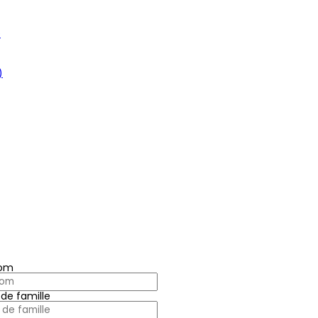
e
)
nom
de famille