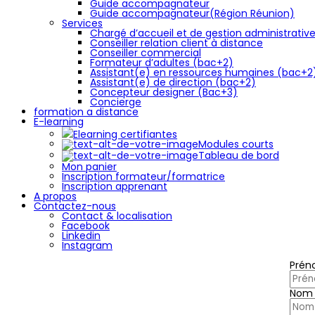
Guide accompagnateur
Guide accompagnateur(Région Réunion)
Services
Chargé d’accueil et de gestion administrativ
Conseiller relation client à distance
Conseiller commercial
Formateur d’adultes (bac+2)
Assistant(e) en ressources humaines (bac+2
Assistant(e) de direction (bac+2)
Concepteur designer (Bac+3)
Concierge
formation a distance
E-learning
Elearning certifiantes
Modules courts
Tableau de bord
Mon panier
Inscription formateur/formatrice
Inscription apprenant
A propos
Contactez-nous
Contact & localisation
Facebook
Linkedin
Instagram
Pré
Nom 