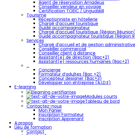
Agent de réservation Amadeus
Conseiller vendeur en voyage
Certification TOEIC / Linguaskill
Tourisme
Réceptionniste en hôtellerie
Chargé d’accueil touristique
Guide accompagnateur
Chargé d’accueil touristique (Région Réunion
Guide accompagnateur touristique (Région 
Services
Chargé d’accueil et de gestion administrativ
Conseiller commercial
Conseiller client à distance
Assistant(e) de direction (Bac+2)
Assistant(e) ressources humaines (Bac+2)
…
Concierge
Formateur d’adultes (Bac +2)
Concepteur designer (Bac+3)
Développer son entreprise (A.I.D.E)
E-learning
Elearning certifiantes
Modules courts
Tableau de bord
Contactez-nous
Mon Panier
Inscription Formateur
Inscription Apprenant
A propos
Lieu de formation
Contact