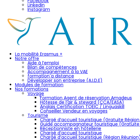
Facebook
Linkedin
Instagram
La mobilité Erasmus +
Notre offre
Aide à l’emploi
Bilan de compétences
Accompagnement à la VAE
formation a distance
Développer son entreprise (A.I.D.E)
Modules de formation
Nos formations
Voyage
Formation Agent de réservation Amadeus
Hôtesse de l’air & steward (CCA/EASA)
Anglais Certification TOEIC / Linguaskill
Conseiller Vendeur en voyages
Tourisme
Chargé d’accueil touristique (Gratuite Régio
Guide accompagnateur touristique (Gratuite
Réceptionniste en hôtellerie
Chargé d’accueil touristique
Chargé d’accueil touristique (Région Réunion