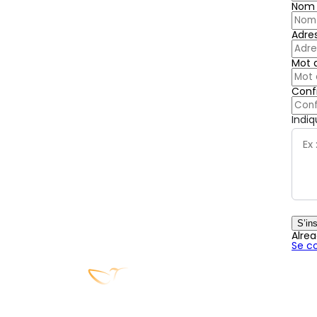
Nom d
Adre
Mot 
Conf
Indiq
S’ins
Alre
Se c