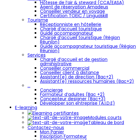
Hôtesse de l’air & steward (CCA/EASA)
Agent de réservation Amadeus
Conseiller vendeur en voyage
Certification TOEIC / Linguaskill
Tourisme
Réceptionniste en hôtellerie
Chargé d’accueil touristique
Guide accompagnateur
Chargé d’accueil touristique (Région
Réunion)
Guide accompagnateur touristique (Région
Réunion)
Services
Chargé d’accueil et de gestion
administrative
Conseiller commercial
Conseiller client à distance
Assistant(e) de direction (Bac+2)
Assistant(e) ressources humaines (Bac+2)
…
Concierge
Formateur d’adultes (Bac +2)
Concepteur designer (Bac+3)
Développer son entreprise (A.I.D.E)
E-learning
Elearning certifiantes
Modules courts
Tableau de bord
Contactez-nous
Mon Panier
Inscription Formateur