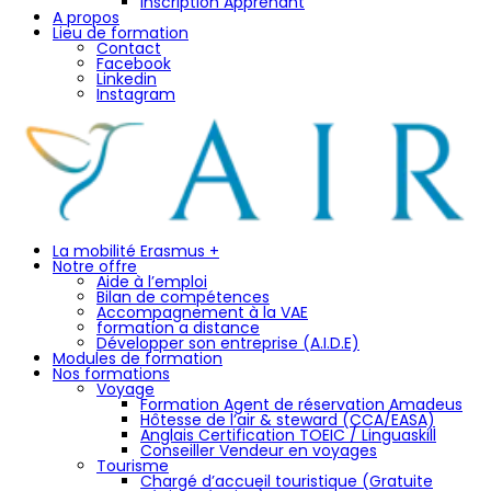
Inscription Apprenant
A propos
Lieu de formation
Contact
Facebook
Linkedin
Instagram
La mobilité Erasmus +
Notre offre
Aide à l’emploi
Bilan de compétences
Accompagnement à la VAE
formation a distance
Développer son entreprise (A.I.D.E)
Modules de formation
Nos formations
Voyage
Formation Agent de réservation Amadeus
Hôtesse de l’air & steward (CCA/EASA)
Anglais Certification TOEIC / Linguaskill
Conseiller Vendeur en voyages
Tourisme
Chargé d’accueil touristique (Gratuite