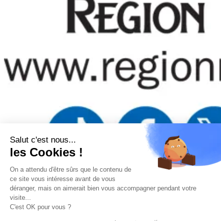
Salut c'est nous...
les Cookies !
On a attendu d'être sûrs que le contenu de
Mentions légales
–
Politique de confidentialité
–
Gestion
ce site vous intéresse avant de vous
des cookies
–
Remboursements/ Retours
–
Conditions
déranger, mais on aimerait bien vous accompagner pendant votre
générales d’utilisation
visite...
“Ce site a été financé à l’aide du FEDER (REACT-UE) dans le
C'est OK pour vous ?
cadre de la réponse de l’Union européenne à la pandémie
COVID-19. L’Europe s’engage à La Réunion”