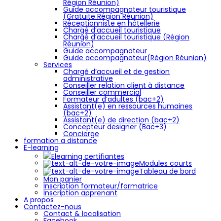
Région Réunion)
Guide accompagnateur touristique
(Gratuite Région Réunion)
Réceptionniste en hôtellerie
Chargé d’accueil touristique
Chargé d’accueil touristique (Région
Réunion)
Guide accompagnateur
Guide accompagnateur(Région Réunion)
Services
Chargé d’accueil et de gestion
administrative
Conseiller relation client à distance
Conseiller commercial
Formateur d’adultes (bac+2)
Assistant(e) en ressources humaines
(bac+2)
Assistant(e) de direction (bac+2)
Concepteur designer (Bac+3)
Concierge
formation a distance
E-learning
Elearning certifiantes
Modules courts
Tableau de bord
Mon panier
Inscription formateur/formatrice
Inscription apprenant
A propos
Contactez-nous
Contact & localisation
Facebook