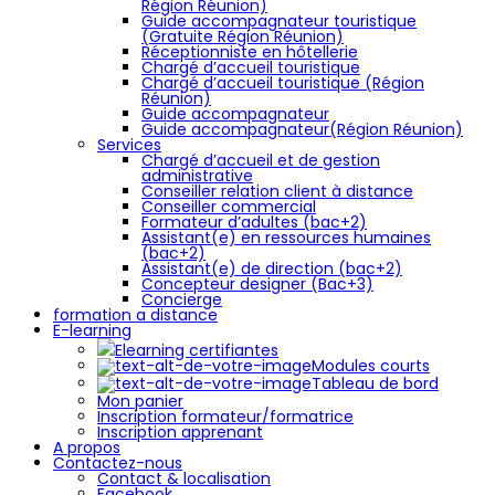
Région Réunion)
Guide accompagnateur touristique
(Gratuite Région Réunion)
Réceptionniste en hôtellerie
Chargé d’accueil touristique
Chargé d’accueil touristique (Région
Réunion)
Guide accompagnateur
Guide accompagnateur(Région Réunion)
Services
Chargé d’accueil et de gestion
administrative
Conseiller relation client à distance
Conseiller commercial
Formateur d’adultes (bac+2)
Assistant(e) en ressources humaines
(bac+2)
Assistant(e) de direction (bac+2)
Concepteur designer (Bac+3)
Concierge
formation a distance
E-learning
Elearning certifiantes
Modules courts
Tableau de bord
Mon panier
Inscription formateur/formatrice
Inscription apprenant
A propos
Contactez-nous
Contact & localisation
Facebook