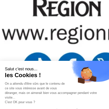
Salut c'est nous...
les Cookies !
On a attendu d'être sûrs que le contenu de
Mentions légales
–
Politique de confidentialité
–
Gestion
ce site vous intéresse avant de vous
des cookies
–
Remboursements/ Retours
–
Conditions
déranger, mais on aimerait bien vous accompagner pendant votre
générales d’utilisation
visite...
“Ce site a été financé à l’aide du FEDER (REACT-UE) dans le
C'est OK pour vous ?
cadre de la réponse de l’Union européenne à la pandémie
COVID-19. L’Europe s’engage à La Réunion”