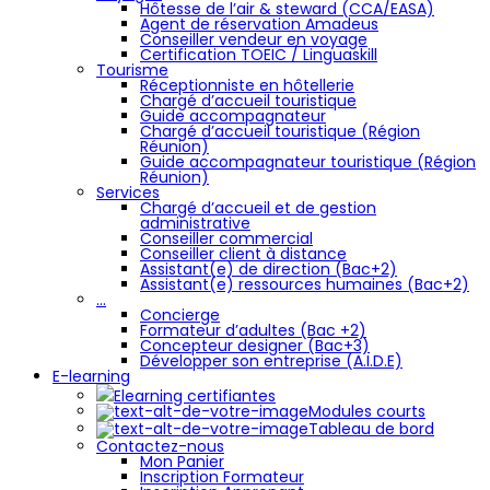
Hôtesse de l’air & steward (CCA/EASA)
Agent de réservation Amadeus
Conseiller vendeur en voyage
Certification TOEIC / Linguaskill
Tourisme
Réceptionniste en hôtellerie
Chargé d’accueil touristique
Guide accompagnateur
Chargé d’accueil touristique (Région
Réunion)
Guide accompagnateur touristique (Région
Réunion)
Services
Chargé d’accueil et de gestion
administrative
Conseiller commercial
Conseiller client à distance
Assistant(e) de direction (Bac+2)
Assistant(e) ressources humaines (Bac+2)
…
Concierge
Formateur d’adultes (Bac +2)
Concepteur designer (Bac+3)
Développer son entreprise (A.I.D.E)
E-learning
Elearning certifiantes
Modules courts
Tableau de bord
Contactez-nous
Mon Panier
Inscription Formateur