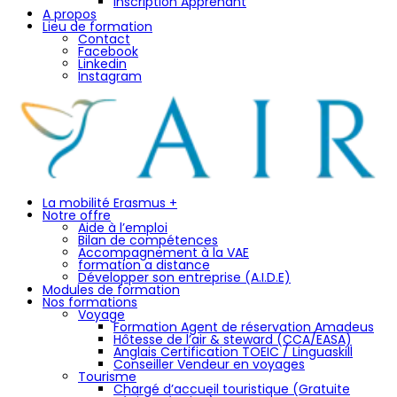
Inscription Apprenant
A propos
Lieu de formation
Contact
Facebook
Linkedin
Instagram
La mobilité Erasmus +
Notre offre
Aide à l’emploi
Bilan de compétences
Accompagnement à la VAE
formation a distance
Développer son entreprise (A.I.D.E)
Modules de formation
Nos formations
Voyage
Formation Agent de réservation Amadeus
Hôtesse de l’air & steward (CCA/EASA)
Anglais Certification TOEIC / Linguaskill
Conseiller Vendeur en voyages
Tourisme
Chargé d’accueil touristique (Gratuite