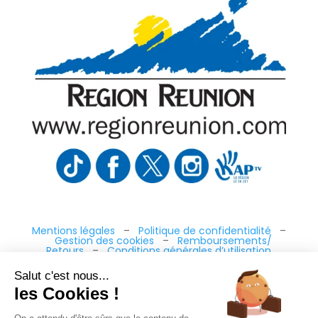
Mentions légales
–
Politique de confidentialité
–
Gestion des cookies
–
Remboursements/
Retours
–
Conditions générales d’utilisation
Salut c'est nous...
les Cookies !
“Ce site a été financé à l’aide du FEDER (REACT-UE)
dans le cadre de la réponse de l’Union européenne