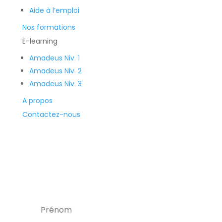
Aide à l’emploi
Nos formations
E-learning
Amadeus Niv. 1
Amadeus Niv. 2
Amadeus Niv. 3
A propos
Contactez-nous
Recevez la newsletter
et soyez ainsi alerté des nouvelles
formations, offres d'emploi, bons plans, et
réductions.