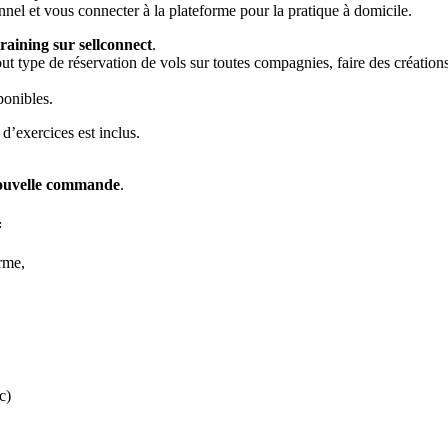
rsonnel et vous connecter à la plateforme pour la pratique à domicile.
aining sur sellconnect
.
t type de réservation de vols sur toutes compagnies, faire des créations
ponibles.
’exercices est inclus.
nouvelle commande
.
:
orme,
c)