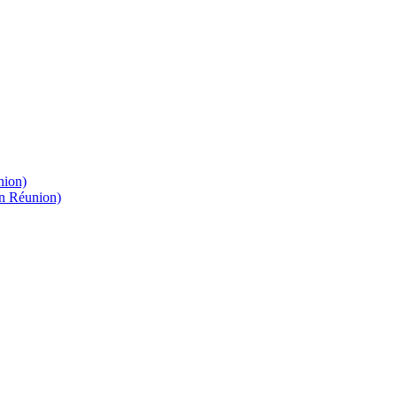
nion)
on Réunion)