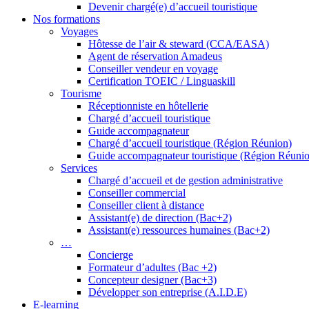
Devenir chargé(e) d’accueil touristique
Nos formations
Voyages
Hôtesse de l’air & steward (CCA/EASA)
Agent de réservation Amadeus
Conseiller vendeur en voyage
Certification TOEIC / Linguaskill
Tourisme
Réceptionniste en hôtellerie
Chargé d’accueil touristique
Guide accompagnateur
Chargé d’accueil touristique (Région Réunion)
Guide accompagnateur touristique (Région Réuni
Services
Chargé d’accueil et de gestion administrative
Conseiller commercial
Conseiller client à distance
Assistant(e) de direction (Bac+2)
Assistant(e) ressources humaines (Bac+2)
…
Concierge
Formateur d’adultes (Bac +2)
Concepteur designer (Bac+3)
Développer son entreprise (A.I.D.E)
E-learning