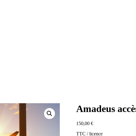
Amadeus accès
150,00
€
TTC / licence