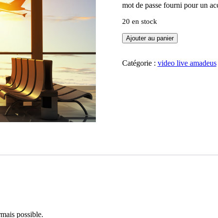
mot de passe fourni pour un acc
20 en stock
quantité
Ajouter au panier
de
Amadeus
accès
Catégorie :
video live amadeus
training
rmais possible.