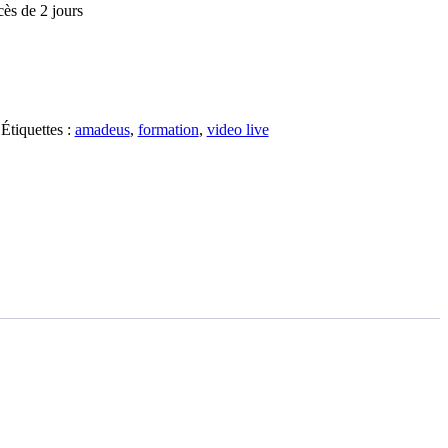
ès de 2 jours
Étiquettes :
amadeus
,
formation
,
video live